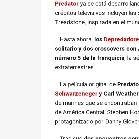
Predator
ya se está desarrollan
créditos televisivos incluyen la
Treadstone, inspirada en el mun
Hasta ahora,
los
Depredadore
solitario y dos crossovers con 
número 5 de la franquicia
, la 
extraterrestres.
La película original de
Predato
Schwarzeneger
y Carl Weather
de marines que se encontraban c
de América Central. Stephen Hopk
protagonizado por Danny Glover 
Tras sus
dos encuentros cont