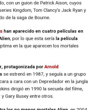
do, con un guion de Patrick Aison, cuyos
s series Kingdom, Tom Clancy's Jack Ryan y
do de la saga de Bourne.
s
han aparecido en cuatro películas en
Alien
, por lo que esta sería
la película
séptima en la que aparecen los mortales
r, protagonizada por
Arnold
s
se estrenó en 1987, y seguía a un grupo
ara a cara con un Depredador en la jungla
ins dirigió en 1990 la secuela del filme,
y Gary Busey entre otros.
ra los no menos mortales Alien
, en 2004