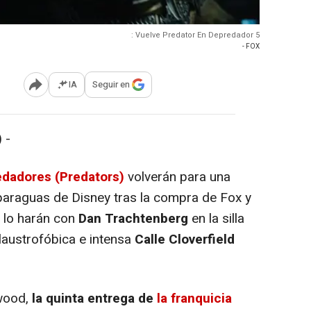
: Vuelve Predator En Depredador 5
- FOX
IA
Seguir en
Abrir opciones para compartir
 -
dadores (Predators)
volverán para una
l paraguas de Disney tras la compra de Fox y
Y lo harán con
Dan Trachtenberg
en la silla
claustrofóbica e intensa
Calle Cloverfield
wood,
la quinta entrega de
la franquicia