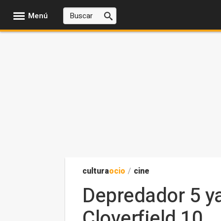
Menú
cultura
ocio
/
cine
Depredador 5 ya
Cloverfield 10