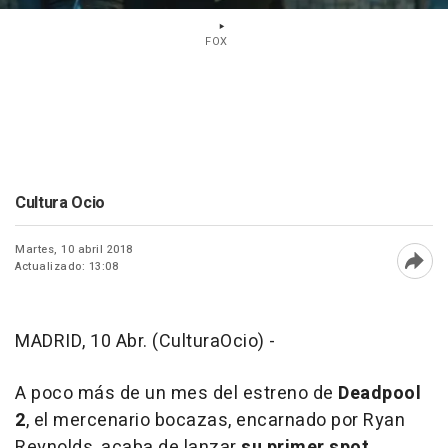
FOX
Cultura Ocio
Martes, 10 abril 2018
Actualizado: 13:08
Abri
MADRID, 10 Abr. (CulturaOcio) -
A poco más de un mes del estreno de
Deadpool
2
, el mercenario bocazas, encarnado por Ryan
Reynolds, acaba de lanzar
su primer spot