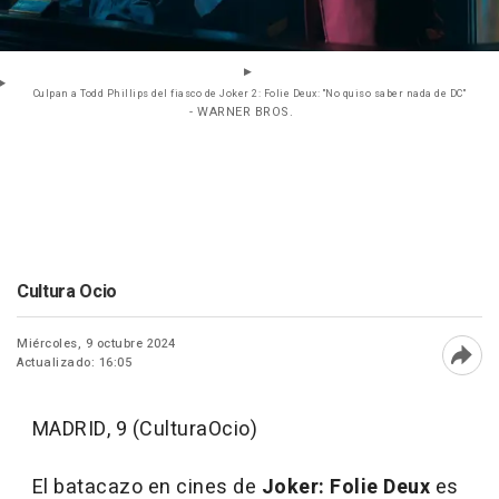
Culpan a Todd Phillips del fiasco de Joker 2: Folie Deux: "No quiso saber nada de DC"
- WARNER BROS.
Cultura Ocio
Miércoles, 9 octubre 2024
Actualizado: 16:05
Abri
MADRID, 9 (CulturaOcio)
El batacazo en cines de
Joker: Folie Deux
es