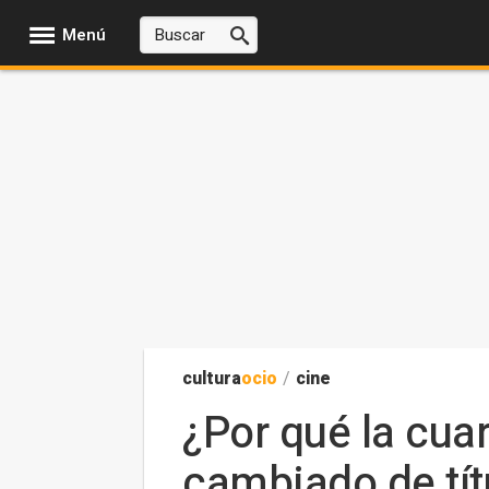
Menú
cultura
ocio
/
cine
¿Por qué la cua
cambiado de tít