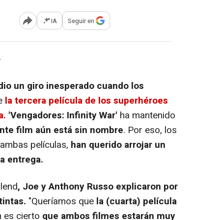
IA
Seguir en
Abrir opciones para compartir
-
io un giro inesperado cuando los
e
la tercera película de los superhéroes
a.
'Vengadores: Infinity War'
ha mantenido
ente film aún está sin nombre
. Por eso, los
 ambas películas,
han querido arrojar un
a entrega.
lend
, Joe y Anthony Russo explicaron por
tintas.
"Queríamos que
la (cuarta) película
 es cierto
que ambos filmes estarán muy