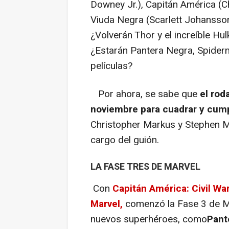
Downey Jr.), Capitán América (C
Viuda Negra (Scarlett Johansson
¿Volverán Thor y el increíble Hu
¿Estarán Pantera Negra, Spiderm
películas?
Por ahora, se sabe que
el roda
noviembre para cuadrar y cumpl
Christopher Markus y Stephen Mc
cargo del guión.
LA FASE TRES DE MARVEL
Con
Capitán América: Civil War,
Marvel
,
comenzó la Fase 3 de Mar
nuevos superhéroes, como
Pant