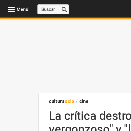
Menú
cultura
ocio
/
cine
La crítica dest
vergonzoso" y "