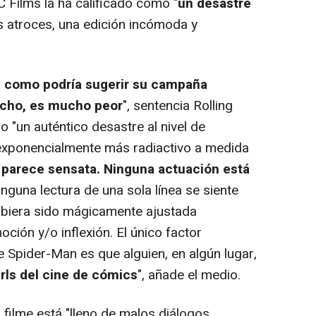
 Films la ha calificado como "
un desastre
os atroces, una edición incómoda y
 como podría sugerir su campaña
hecho, es mucho peor
", sentencia Rolling
o "un auténtico desastre al nivel de
exponencialmente más radiactivo a medida
 parece sensata. Ninguna actuación está
nguna lectura de una sola línea se siente
biera sido mágicamente ajustada
ión y/o inflexión. El único factor
 Spider-Man es que alguien, en algún lugar,
rls del cine de cómics
", añade el medio.
filme está "lleno de malos diálogos