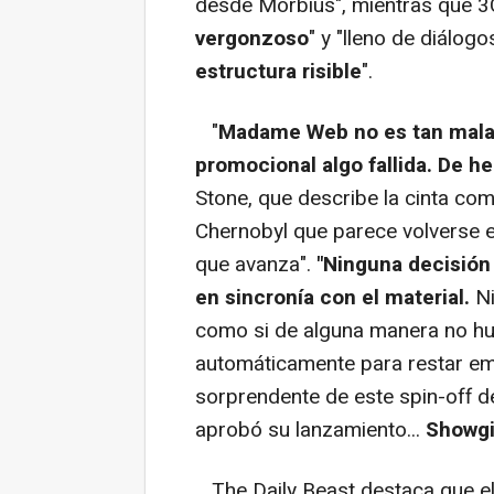
desde Morbius", mientras que 3C
vergonzoso
" y "lleno de diálog
estructura risible
".
"
Madame Web no es tan mala
promocional algo fallida. De 
Stone, que describe la cinta com
Chernobyl que parece volverse 
que avanza".
"Ninguna decisión
en sincronía con el material.
Ni
como si de alguna manera no hu
automáticamente para restar emoc
sorprendente de este spin-off de
aprobó su lanzamiento...
Showgi
The Daily Beast destaca que el 