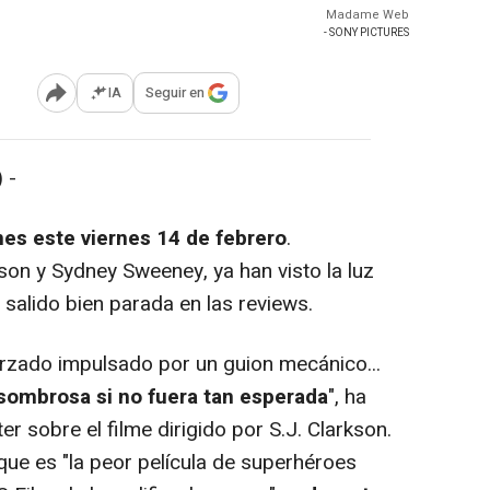
Madame Web
- SONY PICTURES
IA
Seguir en
Abrir opciones para compartir
 -
es este viernes 14 de febrero
.
on y Sydney Sweeney, ya han visto la luz
a salido bien parada en las reviews.
zado impulsado por un guion mecánico...
asombrosa si no fuera tan esperada
", ha
 sobre el filme dirigido por S.J. Clarkson.
que es "la peor película de superhéroes