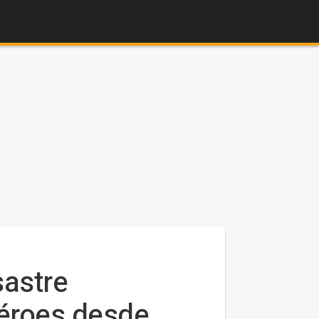
sastre
héroes desde