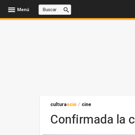
Menú
cultura
ocio
/
cine
Confirmada la c