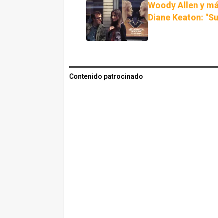
Woody Allen y má
Diane Keaton: "Su
Contenido patrocinado