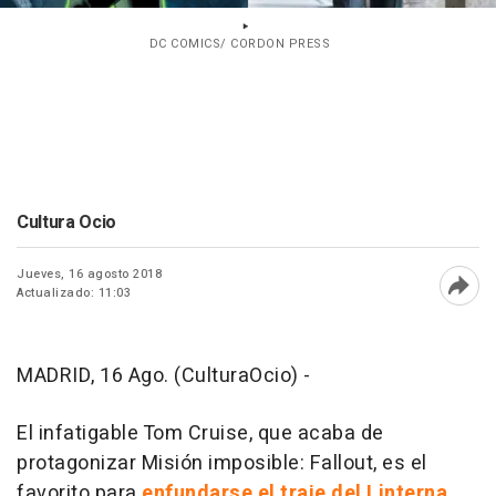
DC COMICS/ CORDON PRESS
Cultura Ocio
Jueves, 16 agosto 2018
Actualizado: 11:03
Abri
MADRID, 16 Ago. (CulturaOcio) -
El infatigable Tom Cruise, que acaba de
protagonizar
Misión imposible: Fallout
, es el
favorito para
enfundarse el traje del Linterna