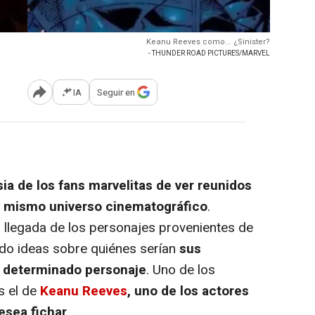
Keanu Reeves como... ¿Sinister?
- THUNDER ROAD PICTURES/MARVEL
IA
Seguir en
Abrir opciones para compartir
sia de los fans marvelitas de ver reunidos
n mismo universo cinematográfico
.
a llegada de los personajes provenientes de
ndo ideas sobre quiénes serían
sus
ar determinado personaje
. Uno de los
s el de
Keanu Reeves
, uno de los actores
esea fichar
.