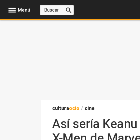
Menú
cultura
ocio
/
cine
Así sería Keanu 
X-Men de Marve