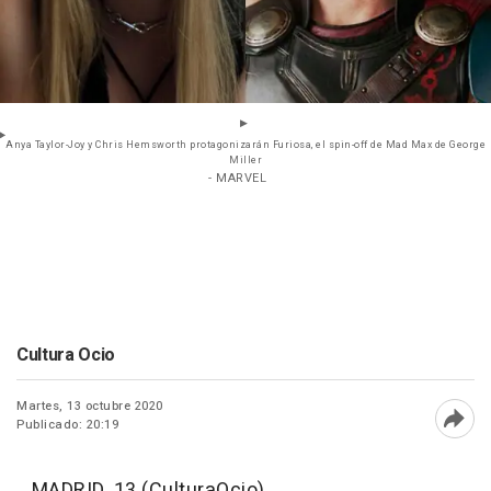
Anya Taylor-Joy y Chris Hemsworth protagonizarán Furiosa, el spin-off de Mad Max de George
Miller
- MARVEL
Cultura Ocio
Martes, 13 octubre 2020
Publicado: 20:19
Abri
MADRID, 13 (CulturaOcio)