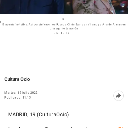
El agente invisible: Así convirtieron los Russo a Chris Evans en villano y a Ana de Armas en
una agente de acción
- NETFLIX
Cultura Ocio
Martes, 19 julio 2022
Publicado: 11:13
Abri
MADRID, 19 (CulturaOcio)