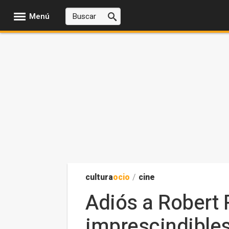
Menú
cultura
ocio
/
cine
Adiós a Robert 
imprescindible