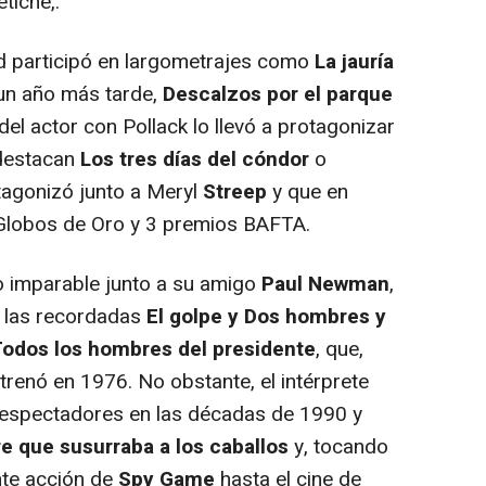
etiche,.
 participó en largometrajes como
La jauría
 un año más tarde,
Descalzos por el parque
 del actor con Pollack lo llevó a protagonizar
 destacan
Los tres días del cóndor
o
tagonizó junto a Meryl
Streep
y que en
Globos de Oro y 3 premios BAFTA.
imparable junto a su amigo
Paul Newman
,
 las recordadas
El golpe y Dos hombres y
odos los hombres del presidente
, que,
strenó en 1976. No obstante, el intérprete
 espectadores en las décadas de 1990 y
e que susurraba a los caballos
y, tocando
nte acción de
Spy Game
hasta el cine de