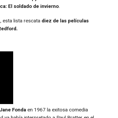
ca: El soldado de invierno
.
 esta lista rescata
diez de las películas
edford.
Jane Fonda
en 1967 la exitosa comedia
 ya había interpretado a Paul Bratter en el