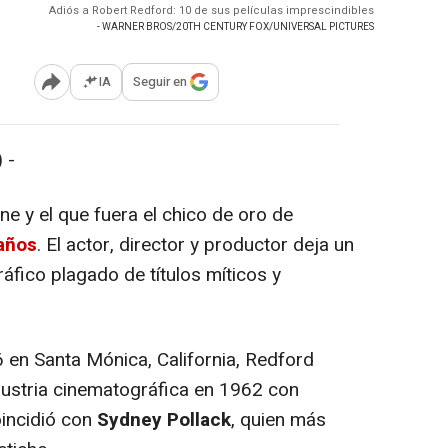
Adiós a Robert Redford: 10 de sus películas imprescindibles
- WARNER BROS/20TH CENTURY FOX/UNIVERSAL PICTURES
IA
Seguir en
Abrir opciones para compartir
 -
ine y el que fuera el chico de oro de
 años
. El actor, director y productor deja un
áfico plagado de títulos míticos y
en Santa Mónica, California, Redford
dustria cinematográfica en 1962 con
oincidió con
Sydney Pollack
, quien más