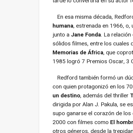
tarde lo convertiría en su actor f
En esa misma década, Redford
humana
, estrenada en 1966, o,
junto a
Jane Fonda
. La relación
sólidos filmes, entre los cuales
Memorias de África
, que copro
1985 logró 7 Premios Oscar, 3 
Redford también formó un dúo 
con quien protagonizó en los 70
un destino
, además del thriller
T
dirigida por Alan J. Pakula, se e
supo ganarse el corazón de los
2000 con filmes como
El hombr
otros géneros, desde la trepida