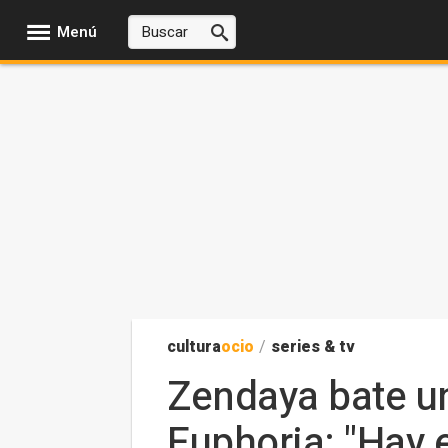
Menú
cultura
ocio
/
series & tv
Zendaya bate u
Euphoria: "Hay 