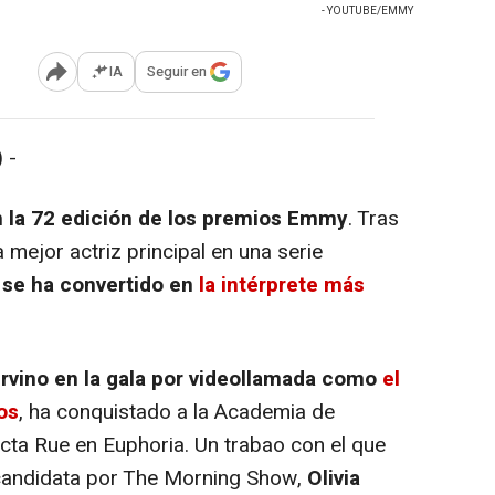
- YOUTUBE/EMMY
IA
Seguir en
Abrir opciones para compartir
 -
n la 72 edición de los premios Emmy
. Tras
 mejor actriz principal en una serie
 se ha convertido en
la intérprete más
ervino en la gala por videollamada como
el
os
, ha conquistado a la Academia de
icta Rue en Euphoria. Un trabao con el que
candidata por The Morning Show,
Olivia