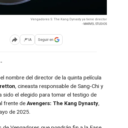
Vengadores 5: The Kang Dynasty ya tiene director
- MARVEL STUDIOS
IA
Seguir en
Abrir opciones para compartir
-
 nombre del director de la quinta película
retton
, cineasta responsable de Sang-Chi y
a sido el elegido para tomar el testigo de
l frente de
Avengers: The Kang Dynasty
,
mayo de 2025.
s de Vengadores que pondrán fin a la Fase