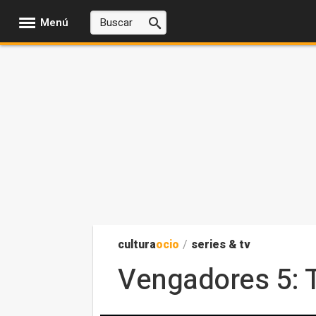
Menú
cultura
ocio
/
series & tv
Vengadores 5: T