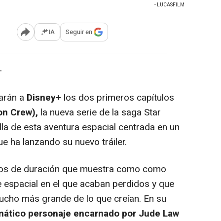
- LUCASFILM
IA
Seguir en
Abrir opciones para compartir
-
arán a
Disney+
los dos primeros capítulos
on Crew),
la nueva serie de la saga Star
lla de esta aventura espacial centrada en un
e ha lanzando su nuevo tráiler.
tos de duración que muestra como como
ve espacial en el que acaban perdidos y que
 mucho más grande de lo que creían. En su
gmático personaje encarnado por Jude Law