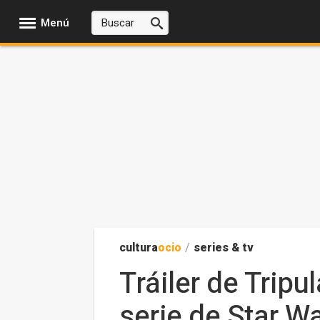
Menú
cultura
ocio
/
series & tv
Tráiler de Tripu
serie de Star W