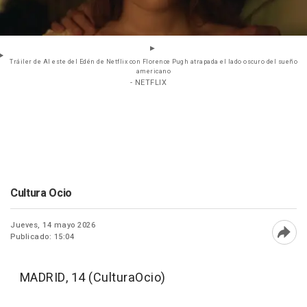
Tráiler de Al este del Edén de Netflix con Florence Pugh atrapada el lado oscuro del sueño
americano
- NETFLIX
Cultura Ocio
Jueves, 14 mayo 2026
Publicado: 15:04
Abri
MADRID, 14 (CulturaOcio)