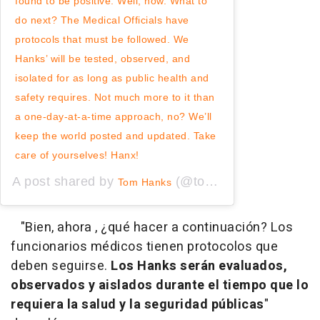
found to be positive. Well, now. What to
do next? The Medical Officials have
protocols that must be followed. We
Hanks’ will be tested, observed, and
isolated for as long as public health and
safety requires. Not much more to it than
a one-day-at-a-time approach, no? We’ll
keep the world posted and updated. Take
care of yourselves! Hanx!
A post shared by
(@tomhanks) on
Tom Hanks
Mar 11,
"Bien, ahora , ¿qué hacer a continuación? Los
funcionarios médicos tienen protocolos que
deben seguirse.
Los Hanks serán evaluados,
observados y aislados durante el tiempo que lo
requiera la salud y la seguridad públicas
"