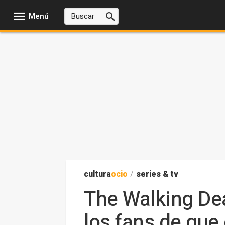
Menú
cultura
ocio
/
series & tv
The Walking De
los fans de que