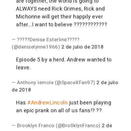
are together, the world is going to
ALWAYS need Rick Grimes, Rick and
Michonne will get their happily ever
after...I want to believe ????????????
— ?????Denise Esterline?????
(@deniselynne1966)
2 de julio de 2018
Episode 5 by a herd. Andrew wanted to
leave.
— Anthony Iemole (@SpaceXFan97)
2 de julio
de 2018
Has
#AndrewLincoln
just been playing
an epic prank on all of us fans!? ??
— Brooklyn Franco (@Bro0klynFranco)
2 de