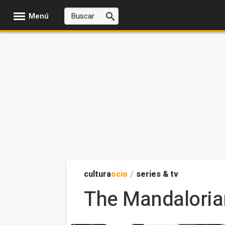
Menú
cultura
ocio
/
series & tv
The Mandalorian