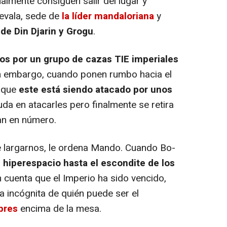
almente consiguen salir del lugar y
levala, sede de
la líder mandaloriana
y
de Din Djarin y Grogu
.
os por un grupo de cazas TIE imperiales
in embargo, cuando ponen rumbo hacia el
n que
este está siendo atacado por unos
uda en atacarles pero finalmente se retira
an en número.
largarnos, le ordena Mando. Cuando Bo-
 hiperespacio hasta el escondite de los
n cuenta que el Imperio ha sido vencido,
a incógnita de quién puede ser el
mbres
encima de la mesa.