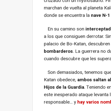
cruzado con un mythosaurio. Fin
marchan de vuelta al planeta Ka
donde se encuentra la
nave N-1 
En su camino son
interceptad
a los que consiguen derrotar. S
palacio de Bo-Katan, descubre
bombarderos
. La guerrera no d
cuando descubre que les super
Son demasiados, tenemos que 
Katan obedece,
ambos saltan al
Hijos de la Guardia
. Teniendo e
este inesperado ataque levanta l
responsable... y
hay varios no