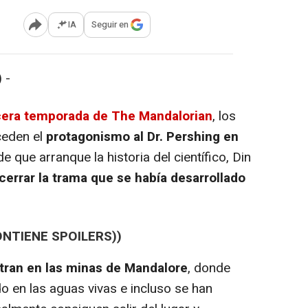
IA
Seguir en
Abrir opciones para compartir
 -
cera temporada de The Mandalorian
, los
 ceden el
protagonismo al Dr. Pershing en
e que arranque la historia del científico, Din
cerrar la trama que se había desarrollado
ONTIENE SPOILERS))
tran en las minas de Mandalore
, donde
 en las aguas vivas e incluso se han