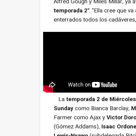
Alfred Gough y Miles Millar, ya a
temporada 2"
. "Ella cree que v
enterrados todos los cadáveres, 
La
temporada 2 de Miércoles
Sunday
como Bianca Barclay,
M
Farmer como Ajax y
Victor Dor
(Gómez Addams),
Isaac Ordon
Lewis-Nyawo
(subdelegada Ritch