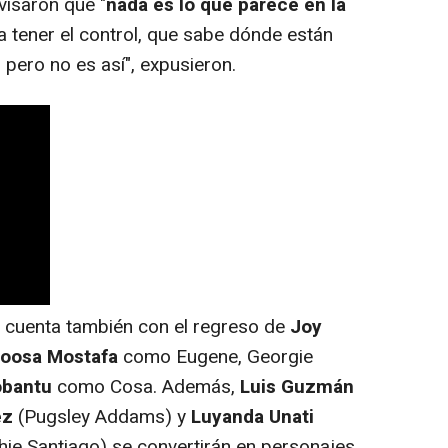
visaron que "
nada es lo que parece en la
a a tener el control, que sabe dónde están
pero no es así", expusieron.
cuenta también con el regreso de
Joy
oosa Mostafa
como Eugene, Georgie
obantu
como Cosa. Además,
Luis Guzmán
ez
(Pugsley Addams) y
Luyanda Unati
ie Santiago) se convertirán en personajes