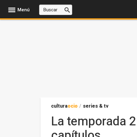
Menú
cultura
ocio
/
series & tv
La temporada 2 d
capítulos