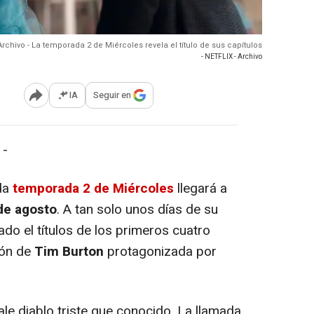
Archivo - La temporada 2 de Miércoles revela el título de sus capítulos
- NETFLIX - Archivo
IA
Seguir en
Abrir opciones para compartir
 -
da
temporada 2 de Miércoles
llegará a
de agosto
. A tan solo unos días de su
ado el títulos de los primeros cuatro
ión de
Tim Burton
protagonizada por
le diablo triste que conocido, La llamada