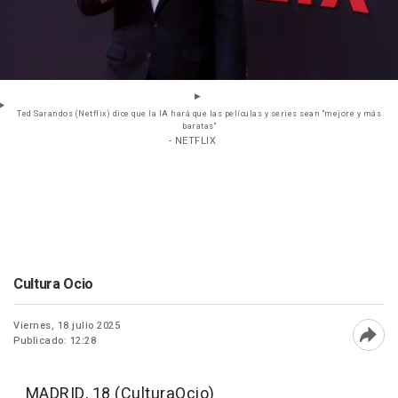
Ted Sarandos (Netflix) dice que la IA hará que las películas y series sean "mejore y más
baratas"
- NETFLIX
Cultura Ocio
Viernes, 18 julio 2025
Publicado: 12:28
Abri
MADRID, 18 (CulturaOcio)