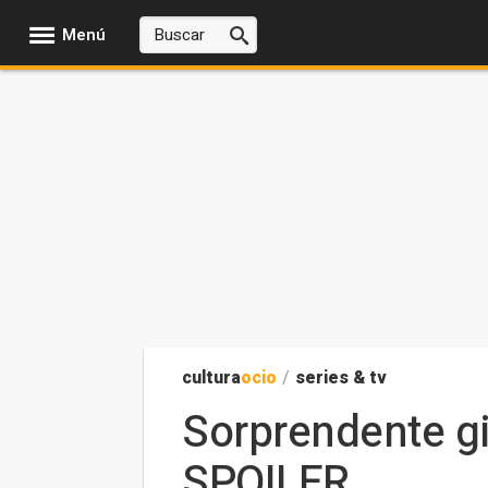
Menú
cultura
ocio
/
series & tv
Sorprendente gir
SPOILER