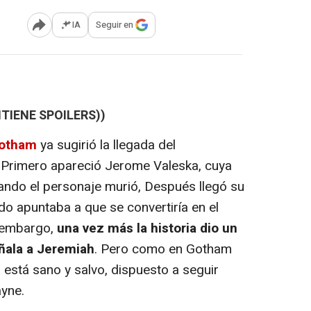
IA
Seguir en
Abrir opciones para compartir
TIENE SPOILERS))
otham
ya sugirió la llegada del
 Primero apareció Jerome Valeska, cuya
ando el personaje murió, Después llegó su
o apuntaba a que se convertiría en el
n embargo,
una vez más la historia dio un
uñala a Jeremiah
. Pero como en Gotham
 está sano y salvo, dispuesto a seguir
yne.