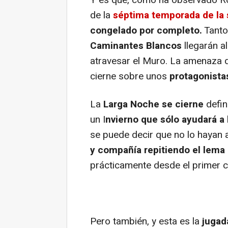
Y es que, como ha observado Roh
de la
séptima temporada de la 
congelado por completo.
Tanto
Caminantes Blancos
llegarán al
atravesar el Muro. La amenaza 
cierne sobre unos
protagonista
La
Larga Noche se cierne
defin
un I
nvierno que sólo ayudará a 
se puede decir que no lo hayan a
y compañía repitiendo el lema d
prácticamente desde el primer c
Pero también, y esta es la
jugad