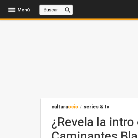
Menú
cultura
ocio
/
series & tv
¿Revela la intro
Caminantes Bl