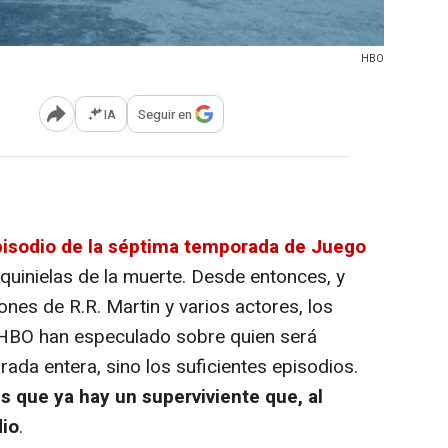
HBO
IA
Seguir en
Abrir opciones para compartir
pisodio de la séptima temporada de
Juego
uinielas de la muerte. Desde entonces, y
ones de R.R. Martin y varios actores, los
e HBO han especulado sobre quien será
rada entera, sino los suficientes episodios.
s que ya hay un superviviente que, al
dio
.