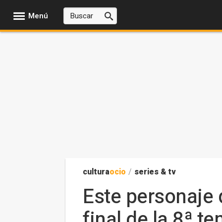
Menú
cultura
ocio
/
series & tv
Este personaje 
final de la 8ª 