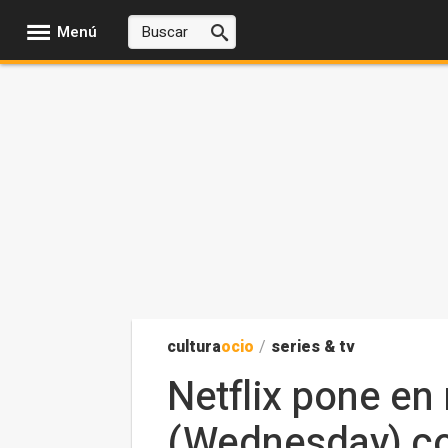
Menú
cultura
ocio
/
series & tv
Netflix pone en
(Wednesday) con