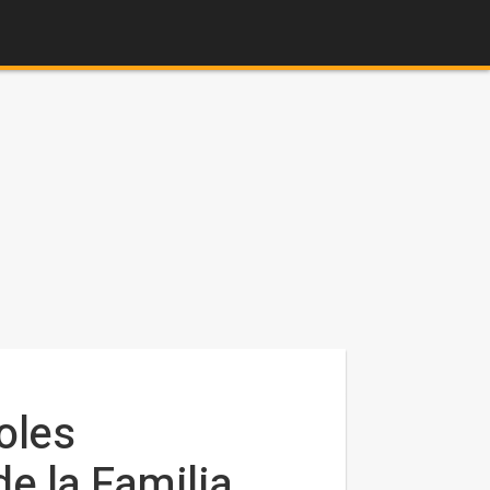
oles
e la Familia