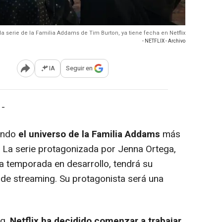
 la serie de la Familia Addams de Tim Burton, ya tiene fecha en Netflix
- NETFLIX - Archivo
IA
Seguir en
Abrir opciones para compartir
 -
iendo
el universo de la Familia Addams
más
.
La serie protagonizada por Jenna Ortega,
a temporada en desarrollo, tendrá su
 de streaming. Su protagonista será una
g,
Netflix ha decidido comenzar a trabajar