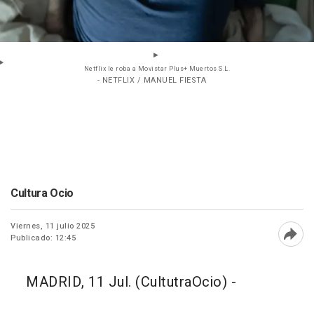
Netflix le roba a Movistar Plus+ Muertos S.L.
- NETFLIX / MANUEL FIESTA
Cultura Ocio
Viernes, 11 julio 2025
Publicado: 12:45
Abri
MADRID, 11 Jul. (CultutraOcio) -