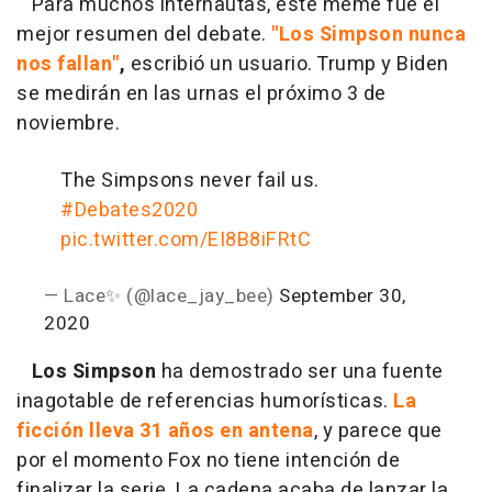
Para muchos internautas, este meme fue el
mejor resumen del debate.
"Los Simpson nunca
nos fallan"
,
escribió un usuario. Trump y Biden
se medirán en las urnas el próximo 3 de
noviembre.
The Simpsons never fail us.
#Debates2020
pic.twitter.com/EI8B8iFRtC
— Lace✨ (@lace_jay_bee)
September 30,
2020
Los Simpson
ha demostrado ser una fuente
inagotable de referencias humorísticas.
La
ficción lleva 31 años en antena
, y parece que
por el momento Fox no tiene intención de
finalizar la serie. La cadena acaba de lanzar la