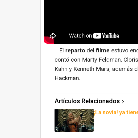
El
reparto
del
filme
estuvo en
contó con Marty Feldman, Cloris
Kahn y Kenneth Mars, además de
Hackman.
Artículos Relacionados
¡La novia! ya tie