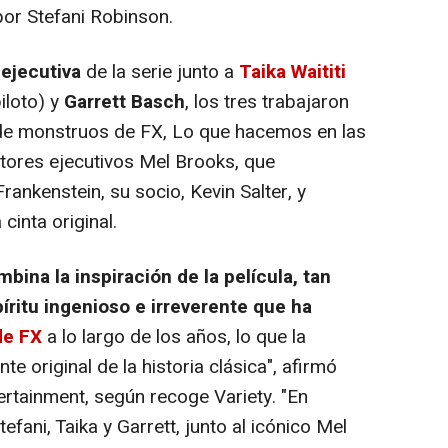
 por Stefani Robinson.
ejecutiva
de la serie junto a
Taika Waititi
iloto) y
Garrett Basch
, los tres trabajaron
de monstruos de FX, Lo que hacemos en las
ores ejecutivos Mel Brooks, que
Frankenstein, su socio, Kevin Salter, y
cinta original.
ina la inspiración de la película, tan
píritu ingenioso e irreverente que ha
de FX
a lo largo de los años, lo que la
te original de la historia clásica", afirmó
ertainment, según recoge Variety. "En
fani, Taika y Garrett, junto al icónico Mel