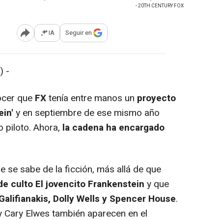
- 20TH CENTURY FOX
IA
Seguir en
Abrir opciones para compartir
) -
ocer que
FX
tenía entre manos un
proyecto
in'
y en septiembre de ese mismo año
 piloto. Ahora,
la cadena ha encargado
se sabe de la ficción, más allá de que
 de culto El jovencito Frankenstein
y que
Galifianakis, Dolly Wells y Spencer House
.
 y Cary Elwes también aparecen en el