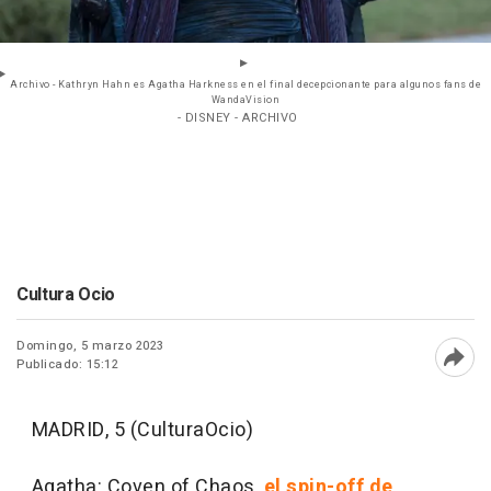
Archivo - Kathryn Hahn es Agatha Harkness en el final decepcionante para algunos fans de
WandaVision
- DISNEY - ARCHIVO
Cultura Ocio
Domingo, 5 marzo 2023
Publicado: 15:12
Abri
MADRID, 5 (CulturaOcio)
Agatha: Coven of Chaos,
el spin-off de