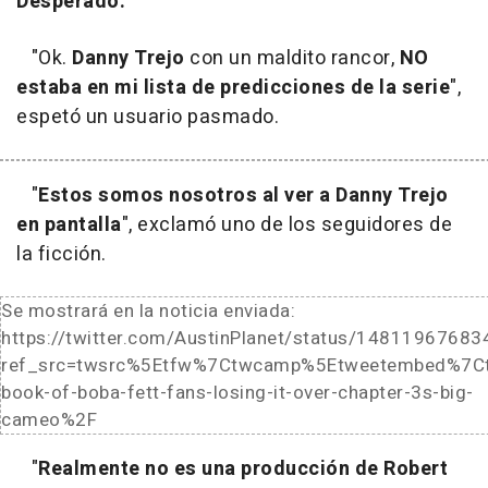
Desperado.
"Ok.
Danny Trejo
con un maldito rancor,
NO
estaba en mi lista de predicciones de la serie
",
espetó un usuario pasmado.
"
Estos somos nosotros al ver a Danny Trejo
en pantalla
", exclamó uno de los seguidores de
la ficción.
Se mostrará en la noticia enviada:
https://twitter.com/AustinPlanet/status/1481196768
ref_src=twsrc%5Etfw%7Ctwcamp%5Etweetembed%7C
book-of-boba-fett-fans-losing-it-over-chapter-3s-big-
cameo%2F
"
Realmente no es una producción de Robert