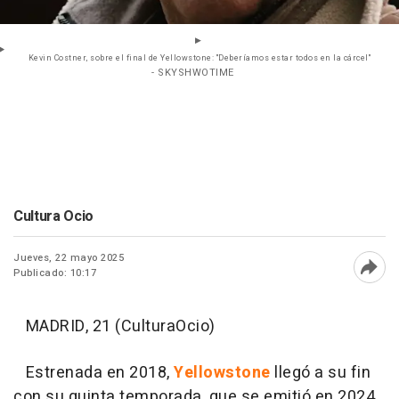
Kevin Costner, sobre el final de Yellowstone: "Deberíamos estar todos en la cárcel"
- SKYSHWOTIME
Cultura Ocio
Jueves, 22 mayo 2025
Publicado: 10:17
Abri
MADRID, 21 (CulturaOcio)
Estrenada en 2018,
Yellowstone
llegó a su fin
con su quinta temporada, que se emitió en 2024.