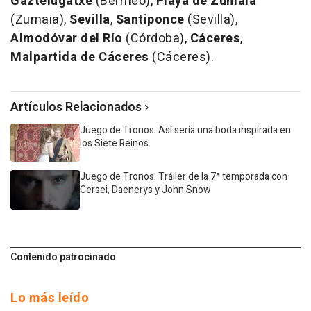
Gaztelugatxe
(Bermeo),
Playa de Zumaia
(Zumaia),
Sevilla
,
Santiponce
(Sevilla),
Almodóvar del Río
(Córdoba),
Cáceres
,
Malpartida de Cáceres
(Cáceres).
Artículos Relacionados
Juego de Tronos: Así sería una boda inspirada en
los Siete Reinos
Juego de Tronos: Tráiler de la 7ª temporada con
Cersei, Daenerys y John Snow
Contenido patrocinado
Lo más leído