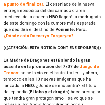
a punto de finalizar.
El desenlace de la nueva
entrega episódica del descarnado drama
medieval de la cadena
HBO
llegará la madrugada
de este domingo con la cumbre más esperada
que decidirá el destino de
Poniente.
Pero...
¿Dónde está Daenerys Targaryen?
(((ATENCIÓN: ESTA NOTICIA CONTIENE SPOILERS)))
La Madre de Dragones está siendo la gran
ausente en la promoción del 7x07 de
Juego de
Tronos
: no se la vio en el brutal trailer... y ahora,
tampoco en las 13 nuevas imágenes que ha
lanzado la
HBO.
¿Dónde se encuentra? El título
del episodio (
El lobo y el dragón)
hace presagiar
que tendrá gran protagonismo... salvo que se
refiera a Jon Snow: lobo y dragón por su