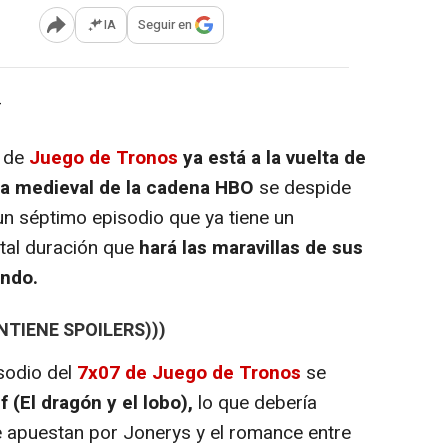
IA
Seguir en
Abrir opciones para compartir
-
a de
Juego de Tronos
ya está a la vuelta de
ma medieval de la cadena HBO
se despide
n séptimo episodio que ya tiene un
utal duración que
hará las maravillas de sus
undo.
NTIENE SPOILERS)))
sodio del
7x07 de Juego de Tronos
se
 (El dragón y el lobo),
lo que debería
e apuestan por Jonerys y el romance entre