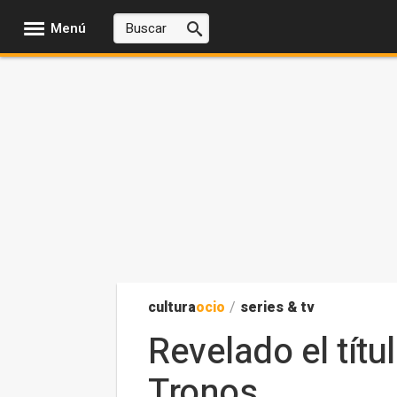
Menú
cultura
ocio
/
series & tv
Revelado el tít
Tronos