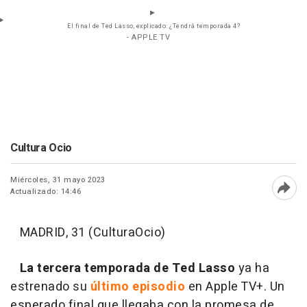
El final de Ted Lasso, explicado: ¿Tendrá temporada 4?
- APPLE TV
Cultura Ocio
Miércoles, 31 mayo 2023
Actualizado: 14:46
Abri
MADRID, 31 (CulturaOcio)
La tercera temporada de Ted Lasso
ya ha
estrenado su
último episodio
en Apple TV+. Un
esperado final que llegaba con la promesa de