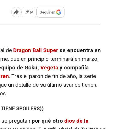
IA
Seguir en
Abrir opciones para compartir
sal de
Dragon Ball Super
se encuentra en
nime, que en principio terminará en marzo,
equipo de Goku,
Vegeta
y compañía
iren
. Tras el parón de fin de año, la serie
ue un detalle de su último avance tiene a
os.
TIENE SPOILERS))
e se pregutan
por qué otro
dios de la