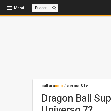
Menú
cultura
ocio
/
series & tv
Dragon Ball Sup
Universo 7?