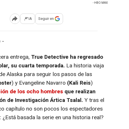
- HBO MAX
IA
Seguir en
Abrir opciones para compartir
 -
era entrega,
True Detective ha regresado
lar, su cuarta temporada.
La historia viaja
de Alaska para seguir los pasos de las
oster
) y Evangeline Navarro
(Kali Reis
)
ción de los ocho hombres
que realizan
ión de Investigación Ártica Tsalal.
Y tras el
co capítulo no son pocos los espectadores
¿Está basada la serie en una historia real?