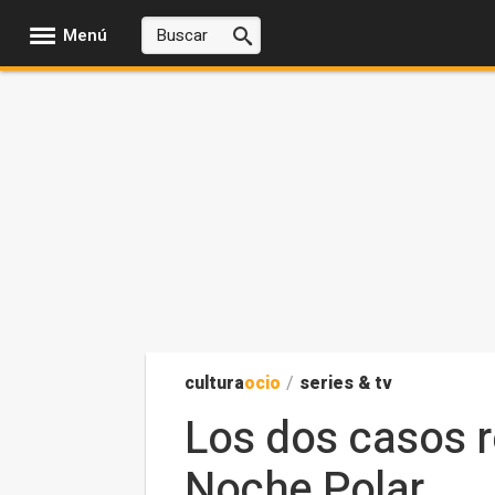
Menú
cultura
ocio
/
series & tv
Los dos casos r
Noche Polar