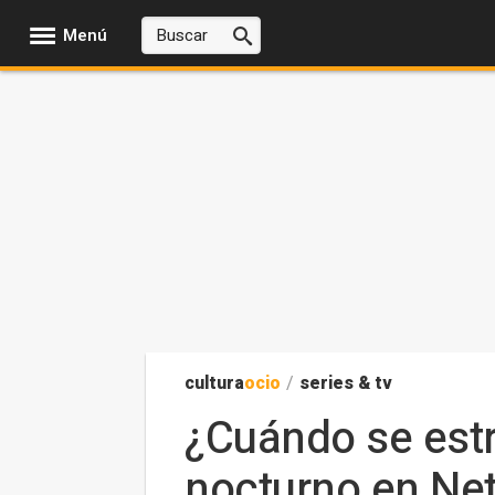
Menú
cultura
ocio
/
series & tv
¿Cuándo se estr
nocturno en Net