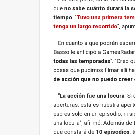
que
no
sabe cuánto durará la 
tiempo
. "
Tuvo una primera tem
tenga un largo recorrido
", apun
En cuanto a qué podrán esperar
Basso le anticipó a GamesRada
todas las temporadas
". "Creo q
cosas que pudimos filmar allí h
de acción que no puedo creer 
"La acción fue una locura
. Si
aperturas, esta es nuestra aper
eso es solo en un episodio, ni 
una locura", afirmó. Además de 
que constará de
10 episodios
, 