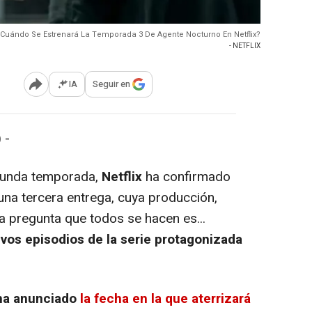
Cuándo Se Estrenará La Temporada 3 De Agente Nocturno En Netflix?
- NETFLIX
IA
Seguir en
Abrir opciones para compartir
 -
gunda temporada,
Netflix
ha confirmado
una tercera entrega, cuya producción,
a pregunta que todos se hacen es...
vos episodios de la serie protagonizada
ha anunciado
la fecha en la que aterrizará