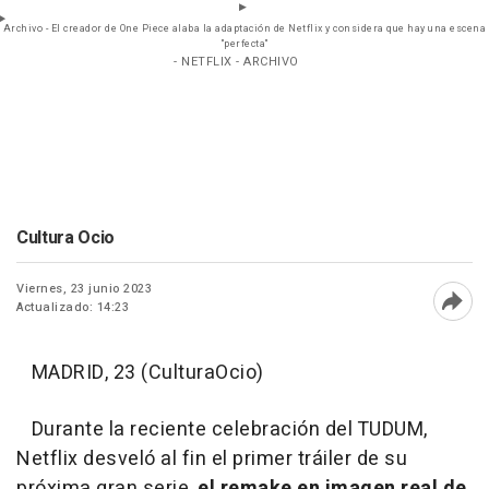
Archivo - El creador de One Piece alaba la adaptación de Netflix y considera que hay una escena
"perfecta"
- NETFLIX - ARCHIVO
Cultura Ocio
Viernes, 23 junio 2023
Actualizado: 14:23
Abri
MADRID, 23 (CulturaOcio)
Durante la reciente celebración del TUDUM,
Netflix desveló al fin el primer tráiler de su
próxima gran serie,
el remake en imagen real de