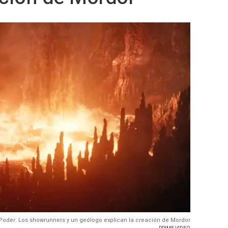
 Poder: Los showrunners y un geólogo explican la creación de Mordor