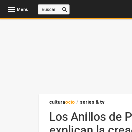
Menú
cultura
ocio
/
series & tv
Los Anillos de 
explican la cre