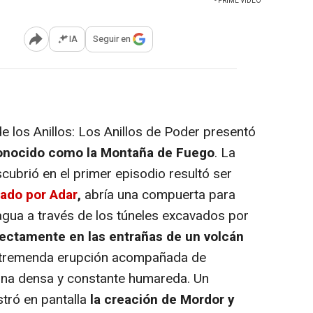
- PRIME VIDEO
IA
Seguir en
Abrir opciones para compartir
-
e los Anillos: Los Anillos de Poder presentó
conocido como la Montaña de Fuego
. La
ubrió en el primer episodio resultó ser
zado por Adar
,
abría una compuerta para
agua a través de los túneles excavados por
rectamente en las entrañas de un volcán
a tremenda erupción acompañada de
una densa y constante humareda. Un
tró en pantalla
la creación de Mordor y