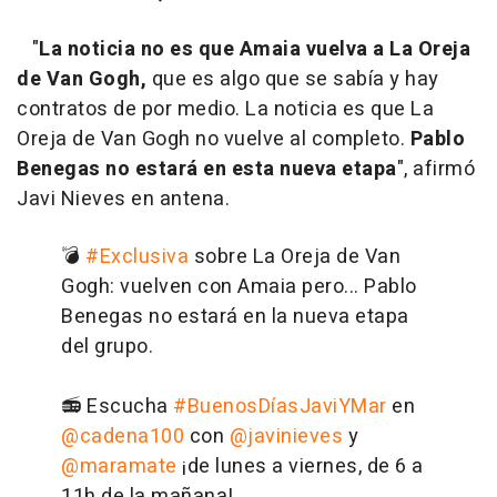
"
La noticia no es que Amaia vuelva a La Oreja
de Van Gogh,
que es algo que se sabía y hay
contratos de por medio. La noticia es que La
Oreja de Van Gogh no vuelve al completo.
Pablo
Benegas no estará en esta nueva etapa
", afirmó
Javi Nieves en antena.
💣
#Exclusiva
sobre La Oreja de Van
Gogh: vuelven con Amaia pero... Pablo
Benegas no estará en la nueva etapa
del grupo.
📻 Escucha
#BuenosDíasJaviYMar
en
@cadena100
con
@javinieves
y
@maramate
¡de lunes a viernes, de 6 a
11h de la mañana!