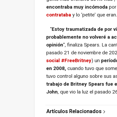
encontraba muy incómoda
por 
contrataba
y lo 'petite' que eran.
"
Estoy traumatizada de por v
probablemente no volveré a act
opinión
", finaliza Spears. La ca
pasado 21 de noviembre de 2021
social #FreeBritney
) un
períod
en 2008,
cuando tuvo que somete
tuvo control alguno sobre sus a
trabajo de Britney Spears fue e
John
, que vio la luz el pasado 
Artículos Relacionados