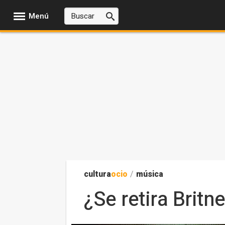
Menú
cultura
ocio
/
música
¿Se retira Britn