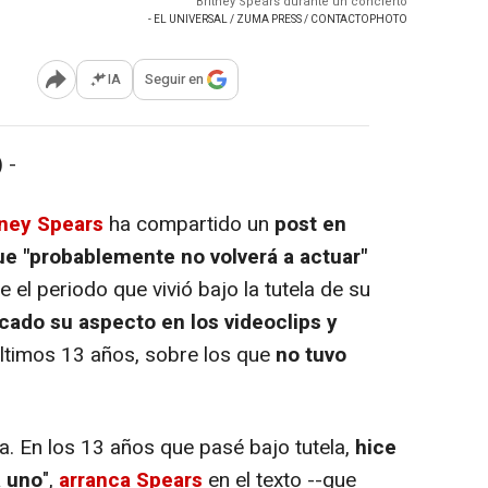
Britney Spears durante un concierto
- EL UNIVERSAL / ZUMA PRESS / CONTACTOPHOTO
IA
Seguir en
Abrir opciones para compartir
 -
tney Spears
ha compartido un
post en
ue "probablemente no volverá a actuar"
 el periodo que vivió bajo la tutela de su
icado su aspecto en los videoclips y
ltimos 13 años, sobre los que
no tuvo
 En los 13 años que pasé bajo tutela,
hice
a uno
",
arranca Spears
en el texto --que