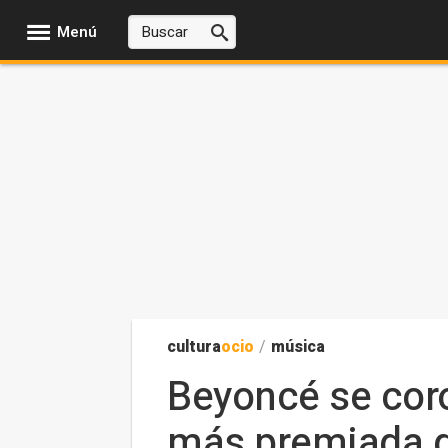
Menú
cultura
ocio
/
música
Beyoncé se cor
más premiada de