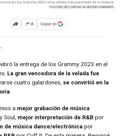
orona en los Grammy 2023 como artista más premiada de la historia
- YOUTUBE/RECORDING ACADEMY/GRAMMYS
IA
Seguir en
Abrir opciones para compartir
-
ebró la entrega de los Grammy 2023 en el
es.
La gran vencedora de la velada fue
evarse cuatro galardones,
se convirtió en la
oria
.
emios a
mejor grabación de música
y Soul,
mejor interpretación de R&B
por
m de música dance/electrónica
por
de R&B
por Cuff It. De esta manera, Beyoncé