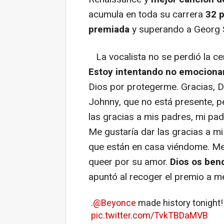
acumula en toda su carrera
32 
premiada
y superando a Georg S
La vocalista no se perdió la ce
Estoy intentando no emocion
Dios por protegerme. Gracias, Di
Johnny, que no está presente, pe
las gracias a mis padres, mi pa
Me gustaría dar las gracias a m
que están en casa viéndome. Me 
queer por su amor.
Dios os ben
apuntó al recoger el premio a m
.
@Beyonce
made history tonight
pic.twitter.com/TvkTBDaMVB