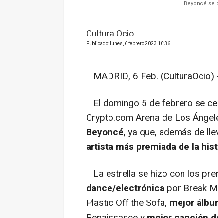
Beyoncé se c
Cultura Ocio
Publicado: lunes, 6 febrero 2023 10:36
MADRID, 6 Feb. (CulturaOcio) 
El domingo 5 de febrero se cel
Crypto.com Arena de Los Ángel
Beyoncé
, ya que, además de ll
artista más premiada de la hist
La estrella se hizo con los pr
dance/electrónica
por Break M
Plastic Off the Sofa,
mejor álbu
Renaissance y
mejor canción 