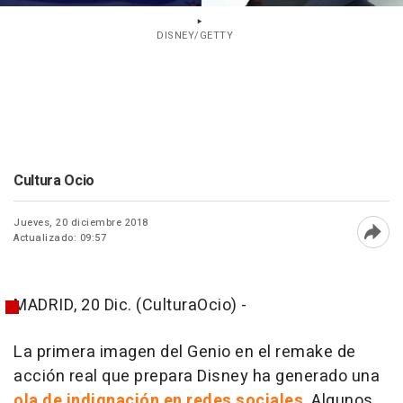
DISNEY/GETTY
Cultura Ocio
Jueves, 20 diciembre 2018
Actualizado: 09:57
Abri
MADRID, 20 Dic. (CulturaOcio) -
La primera imagen del Genio en el remake de
acción real que prepara Disney ha generado una
ola de indignación en redes sociales
. Algunos