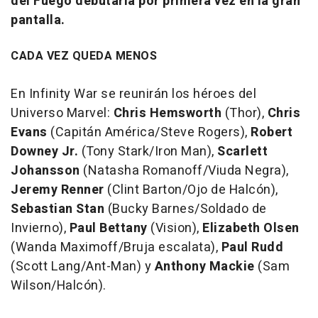
del Fuego debutaría por primera vez en la gran
pantalla.
CADA VEZ QUEDA MENOS
En
Infinity War
se reunirán los héroes del
Universo Marvel:
Chris Hemsworth
(Thor),
Chris
Evans
(Capitán América/Steve Rogers),
Robert
Downey Jr.
(Tony Stark/Iron Man),
Scarlett
Johansson
(Natasha Romanoff/Viuda Negra),
Jeremy Renner
(Clint Barton/Ojo de Halcón),
Sebastian Stan
(Bucky Barnes/Soldado de
Invierno),
Paul Bettany
(Vision),
Elizabeth Olsen
(Wanda Maximoff/Bruja escalata),
Paul Rudd
(Scott Lang/Ant-Man) y
Anthony Mackie
(Sam
Wilson/Halcón).