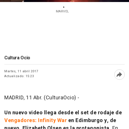
MARVEL
Cultura Ocio
Martes, 11 abril 2017
Actualizado: 15:23
Abri
MADRID, 11 Abr. (CulturaOcio) -
Un nuevo video llega desde el set de rodaje de
Vengadores: Infinity War
en Edimburgo y, de
nuevo, Elizabeth Olsen es la protagonista.
En