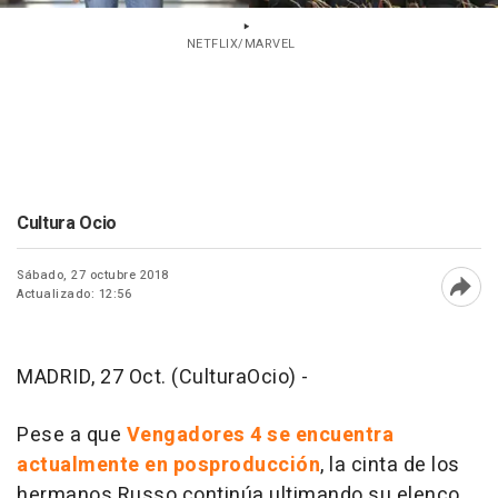
NETFLIX/MARVEL
Cultura Ocio
Sábado, 27 octubre 2018
Actualizado: 12:56
Abri
MADRID, 27 Oct. (CulturaOcio) -
Pese a que
Vengadores 4
se encuentra
actualmente en posproducción
, la cinta de los
hermanos Russo continúa ultimando su elenco.