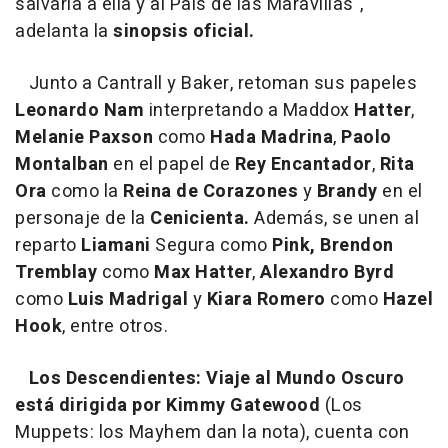
salvarla a ella y al País de las Maravillas
",
adelanta la
sinopsis oficial.
Junto a Cantrall y Baker, retoman sus papeles
Leonardo Nam
interpretando a Maddox
Hatter
,
Melanie Paxson
como
Hada Madrina
,
Paolo
Montalban
en el papel de
Rey Encantador
,
Rita
Ora
como la
Reina de Corazones
y
Brandy
en el
personaje de la
Cenicienta.
Además, se unen al
reparto
Liamani
Segura como
Pink,
Brendon
Tremblay
como
Max Hatter
,
Alexandro Byrd
como
Luis Madrigal
y
Kiara Romero
como
Hazel
Hook
, entre otros.
Los Descendientes: Viaje al Mundo Oscuro
está dirigida por Kimmy Gatewood
(Los
Muppets: los Mayhem dan la nota), cuenta con