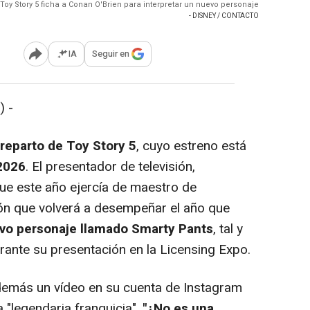
Toy Story 5 ficha a Conan O'Brien para interpretar un nuevo personaje
- DISNEY / CONTACTO
IA
Seguir en
Abrir opciones para compartir
) -
 reparto de Toy Story 5
, cuyo estreno está
 2026
. El presentador de televisión,
que este año ejercía de maestro de
ón que volverá a desempeñar el año que
evo personaje llamado
Smarty Pants
, tal y
ante su presentación en la Licensing Expo.
demás un vídeo en su cuenta de Instagram
 "legendaria franquicia".
"¿No es una