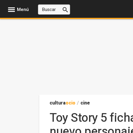
Menú
cultura
ocio
/
cine
Toy Story 5 fich
nuevo personaj