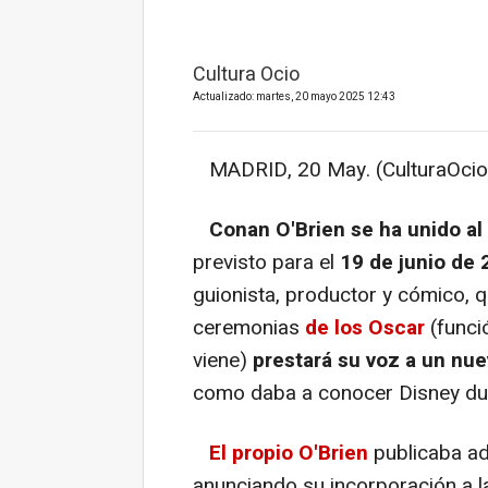
Cultura Ocio
Actualizado: martes, 20 mayo 2025 12:43
MADRID, 20 May. (CulturaOcio
Conan O'Brien
se ha unido al
previsto para el
19 de junio de
guionista, productor y cómico, 
ceremonias
de los Oscar
(funci
viene)
prestará su voz a un nu
como daba a conocer Disney dur
El propio O'Brien
publicaba a
anunciando su incorporación a la