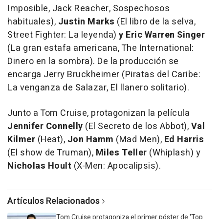
Imposible, Jack Reacher, Sospechosos
habituales
),
Justin Marks
(
El libro de la selva,
Street Fighter: La leyenda
)
y Eric Warren Singer
(
La gran estafa americana, The International:
Dinero en la sombra
). De la producción se
encarga Jerry Bruckheimer (
Piratas del Caribe:
La venganza de Salazar, El llanero solitario
).
Junto a Tom Cruise, protagonizan la película
Jennifer Connelly
(
El Secreto de los Abbot
),
Val
Kilmer
(
Heat
),
Jon Hamm
(
Mad Men
),
Ed Harris
(
El show de Truman
),
Miles Teller
(
Whiplash
) y
Nicholas Hoult
(
X-Men: Apocalipsis
).
Artículos Relacionados
Tom Cruise protagoniza el primer póster de 'Top