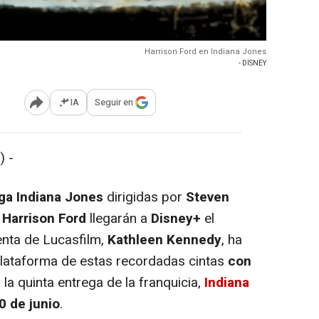
Harrison Ford en Indiana Jones
- DISNEY
IA
Seguir en
Abrir opciones para compartir
) -
ga Indiana Jones
dirigidas por
Steven
r
Harrison Ford
llegarán a
Disney+
el
enta de Lucasfilm,
Kathleen Kennedy
, ha
plataforma de estas recordadas cintas
con
e
la quinta entrega de la franquicia,
Indiana
0 de junio
.