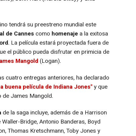
tino tendrá su preestreno mundial este
val de Cannes
como
homenaje
a la exitosa
Ford
. La película estará proyectada fuera de
e el público pueda disfrutar en primicia de
r James Mangold
(Logan).
as cuatro entregas anteriores, ha declarado
a buena película de Indiana Jones"
y que
jo de James Mangold.
a
de la saga incluye, además de a Harrison
 Waller-Bridge, Antonio Banderas, Boyd
son, Thomas Kretschmann, Toby Jones y