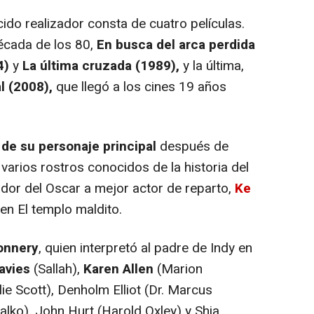
ido realizador consta de cuatro películas.
década de los 80,
En busca del arca perdida
4)
y
La última cruzada (1989),
y la última,
al (2008),
que llegó a los cines 19 años
de su personaje principal
después de
varios rostros conocidos de la historia del
nador del Oscar a mejor actor de reparto,
Ke
 en El templo maldito.
onnery
, quien interpretó al padre de Indy en
avies
(Sallah),
Karen Allen
(Marion
e Scott), Denholm Elliot (Dr. Marcus
palko), John Hurt (Harold Oxley) y Shia