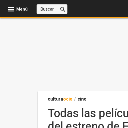
Menú
cultura
ocio
/
cine
Todas las pelíc
del estreno de E