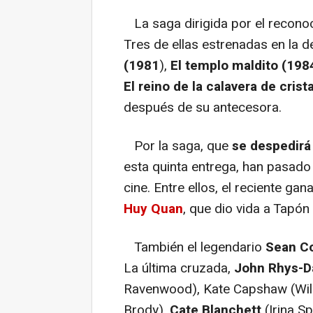
La saga dirigida por el reconoc
Tres de ellas estrenadas en la 
(1981
),
El templo maldito (198
El reino de la calavera de crist
después de su antecesora.
Por la saga, que
se despedirá 
esta quinta entrega, han pasado 
cine. Entre ellos, el reciente ga
Huy Quan
, que dio vida a Tapón
También el legendario
Sean C
La última cruzada,
John Rhys-D
Ravenwood), Kate Capshaw (Willi
Brody),
Cate Blanchett
(Irina S